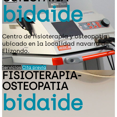
bidaide
Centro de fisioterapia y osteopatía
ubicado en la localidad navarra de
Elizondo.
Servicios
Cita previa
FISIOTERAPIA-
OSTEOPATIA
bidaide